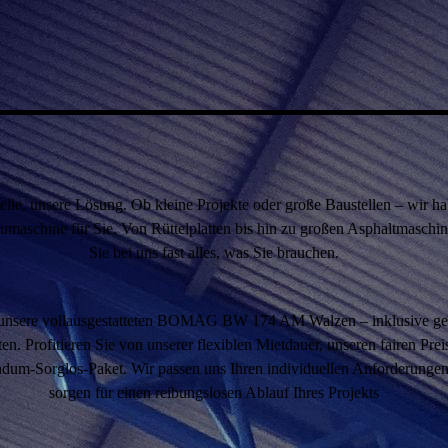
elle, unsere Lösung. Ob kleine Projekte oder große Baustellen – wir h
umaschine für Sie. Von Rüttelplatten bis hin zu großen Asphaltmaschin
Sie bei uns fast alles, was Sie brauchen.
 unsere vollausgestatteten BOMAG BW 174 AM Walzen – inklusive ge
en. Profitieren Sie von unserer flexiblen Mietdauer, unseren fairen Pre
dum-Sorglos-Paket. Wir passen uns Ihren individuellen Anforderunge
sorgen für einen reibungslosen Ablauf Ihres Projekts