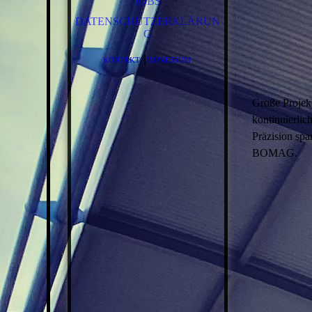
JOBS
DATENSCHUTZERKLÄRUN
G
|
KONTAKT
IMPRESSUM
Große Projek
kontinuierli
Präzision spa
BOMAG.